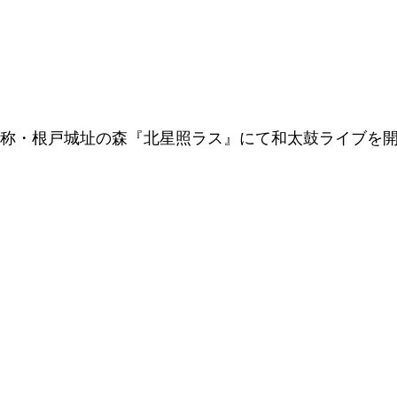
、仮称・根戸城址の森『北星照ラス』にて和太鼓ライブを