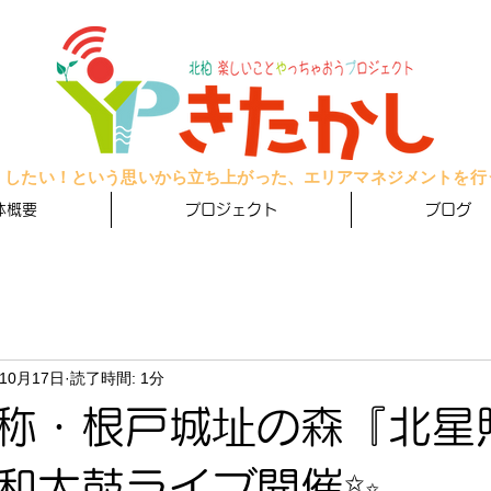
くしたい！という思いから立ち上がった、エリアマネジメントを行
体概要
プロジェクト
ブログ
年10月17日
読了時間: 1分
4仮称・根戸城址の森『北星
和太鼓ライブ開催✨