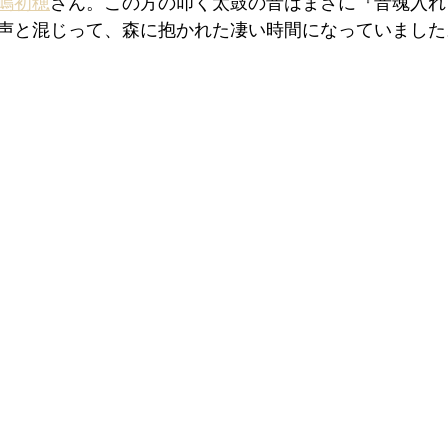
嶋初穂
さん。この方の叩く太鼓の音はまさに『音魂入れ
声と混じって、森に抱かれた凄い時間になっていました