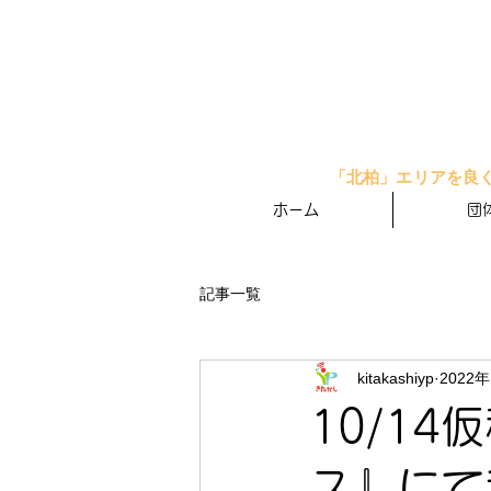
「北柏」エリアを良
ホーム
団
記事一覧
kitakashiyp
2022
10/1
ス』にて