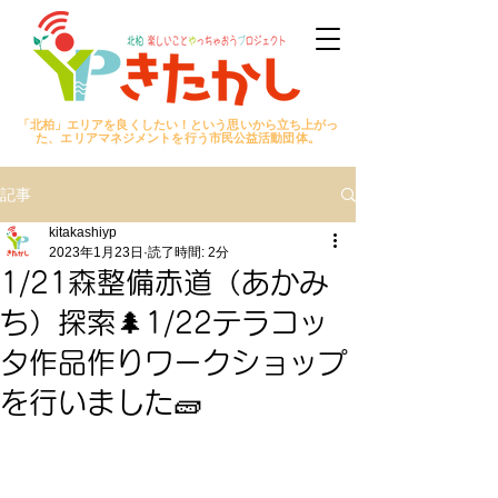
「北柏」エリアを良くしたい！という思いから立ち上がっ
た、エリアマネジメントを行う市民公益活動団体。
記事
kitakashiyp
2023年1月23日
読了時間: 2分
1/21森整備赤道（あかみ
ち）探索🌲1/22テラコッ
タ作品作りワークショップ
を行いました🧱